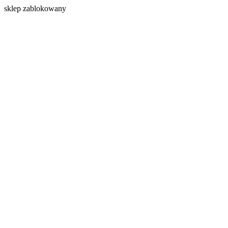
s
klep zablokowany